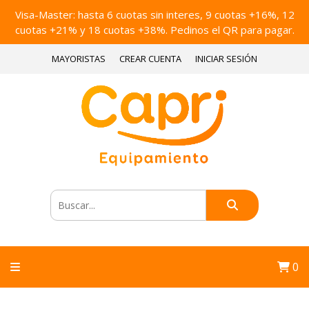
Visa-Master: hasta 6 cuotas sin interes, 9 cuotas +16%, 12
cuotas +21% y 18 cuotas +38%. Pedinos el QR para pagar.
MAYORISTAS
CREAR CUENTA
INICIAR SESIÓN
0