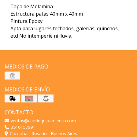
Tapa de Melamina
Estructura patas 40mm x 40mm
Pintura Epoxy
Apta para lugares techados, galerias, quinchos,
etc! No intemperie ni lluvia.
MEDIOS DE PAGO
MEDIOS DE ENVÍO
CONTACTO
ventas@capriequipamiento.com
3516157991
Córdoba - Rosario - Buenos Aires