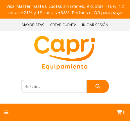
Visa-Master: hasta 6 cuotas sin interes, 9 cuotas +16%, 12
cuotas +21% y 18 cuotas +38%. Pedinos el QR para pagar.
MAYORISTAS
CREAR CUENTA
INICIAR SESIÓN
0