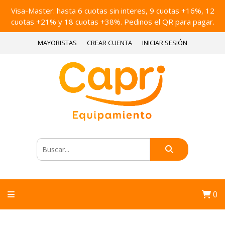
Visa-Master: hasta 6 cuotas sin interes, 9 cuotas +16%, 12
cuotas +21% y 18 cuotas +38%. Pedinos el QR para pagar.
MAYORISTAS
CREAR CUENTA
INICIAR SESIÓN
0