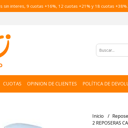
as sin interes, 9 cuotas +16%, 12 cuotas +21% y 18 cuotas +38%.
CUOTAS
OPINION DE CLIENTES
POLÍTICA DE DEVOL
Inicio
Repose
2 REPOSERAS C