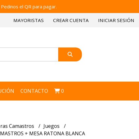
 Pedinos el QR para pagar.
MAYORISTAS
CREAR CUENTA
INICIAR SESIÓN
UCIÓN
CONTACTO
0
ras Camastros
Juegos
AMASTROS + MESA RATONA BLANCA