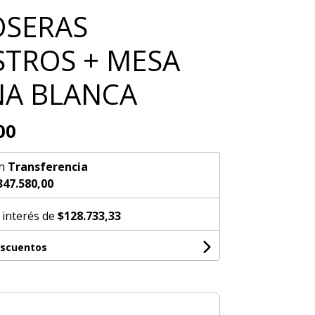
OSERAS
TROS + MESA
A BLANCA
00
n
Transferencia
347.580,00
 interés de
$128.733,33
escuentos