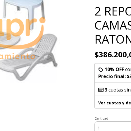
2 REP
CAMAS
RATON
$386.200,
10% OFF
co
Precio final:
$
3
cuotas sin
Ver cuotas y d
Cantidad