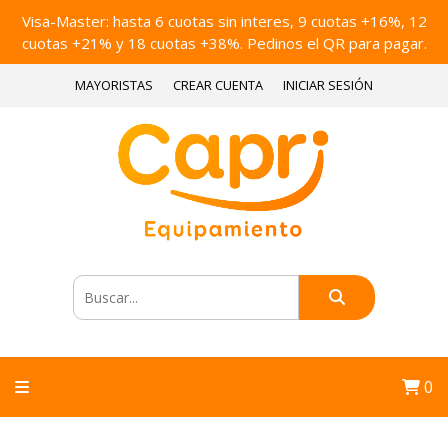
Visa-Master: hasta 6 cuotas sin interes, 9 cuotas +16%, 12
cuotas +21% y 18 cuotas +38%. Pedinos el QR para pagar.
MAYORISTAS
CREAR CUENTA
INICIAR SESIÓN
0