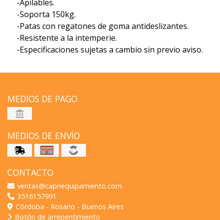
-Apilables.
-Soporta 150kg.
-Patas con regatones de goma antideslizantes.
-Resistente a la intemperie.
-Especificaciones sujetas a cambio sin previo aviso.
MEDIOS DE PAGO
MEDIOS DE ENVÍO
CONTACTO
ventas@capriequipamiento.com
3516157991
Córdoba - Rosario - Buenos Aires
Botón de arrepentimiento