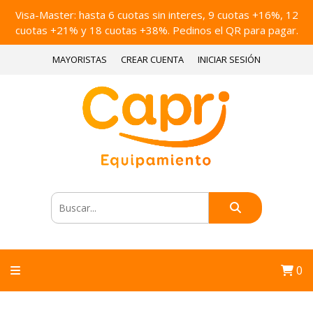
Visa-Master: hasta 6 cuotas sin interes, 9 cuotas +16%, 12
cuotas +21% y 18 cuotas +38%. Pedinos el QR para pagar.
MAYORISTAS
CREAR CUENTA
INICIAR SESIÓN
0