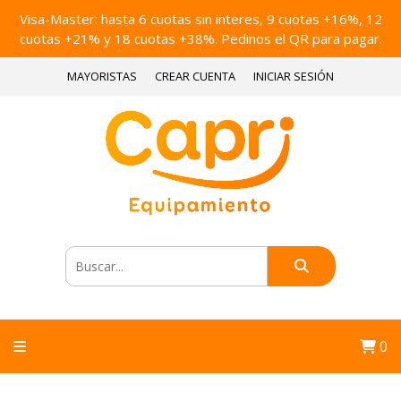
Visa-Master: hasta 6 cuotas sin interes, 9 cuotas +16%, 12
cuotas +21% y 18 cuotas +38%. Pedinos el QR para pagar.
MAYORISTAS
CREAR CUENTA
INICIAR SESIÓN
0