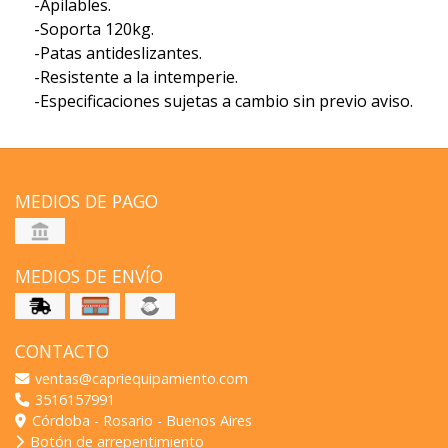
-Apilables.
-Soporta 120kg.
-Patas antideslizantes.
-Resistente a la intemperie.
-Especificaciones sujetas a cambio sin previo aviso.
MEDIOS DE PAGO
MEDIOS DE ENVÍO
CONTACTO
ventas@capriequipamiento.com
3516157991
Córdoba - Rosario - Buenos Aires
Botón de arrepentimiento