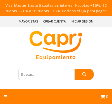
Visa-Master: hasta 6 cuotas sin interes, 9 cuotas +16%, 12
cuotas +21% y 18 cuotas +38%. Pedinos el QR para pagar.
MAYORISTAS
CREAR CUENTA
INICIAR SESIÓN
0