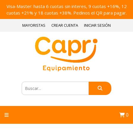
Visa-Master: hasta 6 cuotas sin interes, 9 cuotas +16%, 12
cuotas +21% y 18 cuotas +38%. Pedinos el QR para pagar.
MAYORISTAS
CREAR CUENTA
INICIAR SESIÓN
0