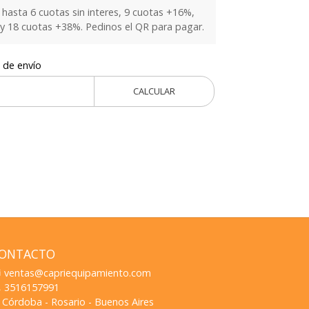
hasta 6 cuotas sin interes, 9 cuotas +16%,
y 18 cuotas +38%. Pedinos el QR para pagar.
 de envío
CALCULAR
ONTACTO
ventas@capriequipamiento.com
3516157991
Córdoba - Rosario - Buenos Aires