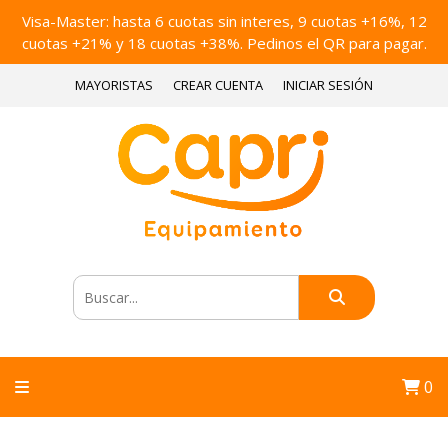
Visa-Master: hasta 6 cuotas sin interes, 9 cuotas +16%, 12
cuotas +21% y 18 cuotas +38%. Pedinos el QR para pagar.
MAYORISTAS
CREAR CUENTA
INICIAR SESIÓN
0