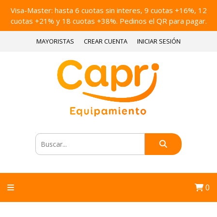
Visa-Master: hasta 6 cuotas sin interes, 9 cuotas +16%, 12
cuotas +21% y 18 cuotas +38%. Pedinos el QR para pagar.
MAYORISTAS
CREAR CUENTA
INICIAR SESIÓN
0