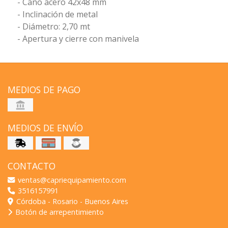
- Caño acero 42x48 mm
- Inclinación de metal
- Diámetro: 2,70 mt
- Apertura y cierre con manivela
MEDIOS DE PAGO
MEDIOS DE ENVÍO
CONTACTO
ventas@capriequipamiento.com
3516157991
Córdoba - Rosario - Buenos Aires
Botón de arrepentimiento