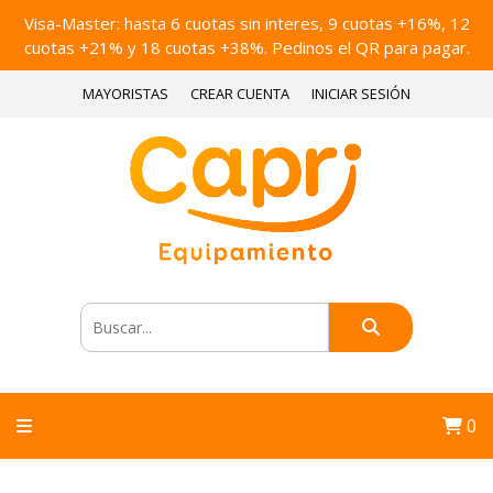
Visa-Master: hasta 6 cuotas sin interes, 9 cuotas +16%, 12
cuotas +21% y 18 cuotas +38%. Pedinos el QR para pagar.
MAYORISTAS
CREAR CUENTA
INICIAR SESIÓN
0